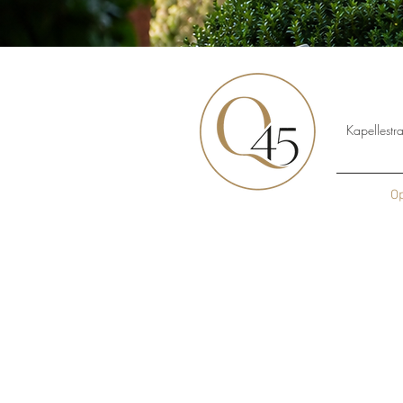
Kapellest
Op