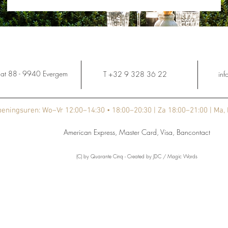
raat 88 - 9940 Evergem
T +32 9 328 36 22
in
eningsuren: Wo–Vr 12:00–14:30 • 18:00–20:30 | Za 18:00–21:00 | Ma, 
American Express, Master Card, Visa, Bancontact
(C) by Quarante Cinq - Created by JDC / Magic Words