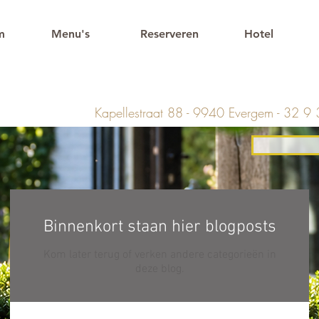
m
Menu's
Reserveren
Hotel
Kapellestraat 88 - 9940 Evergem - 32 9
Binnenkort staan hier blogposts
Kom later terug of verken andere categorieën in
deze blog.