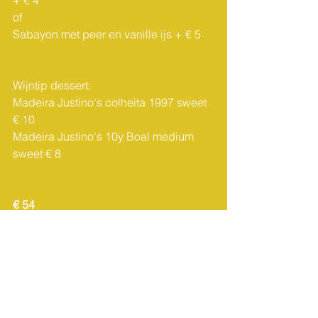
+ € 4
of 
Sabayon met peer en vanille ijs + € 5
Wijntip dessert: 
Madeira Justino's colheita 1997 sweet 
€ 10
Madeira Justino's 10y Boal medium 
sweet € 8
€ 54