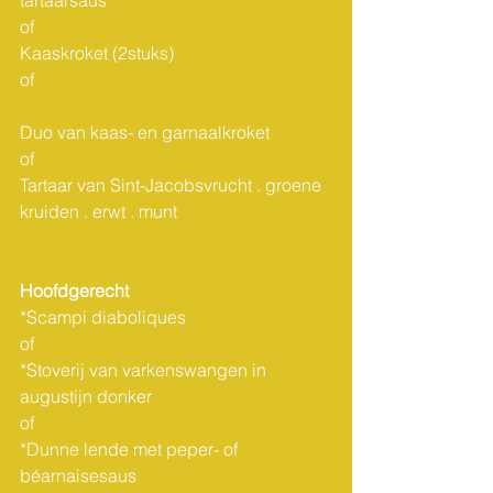
tartaarsaus	
of		      
Kaaskroket (2stuks) 	
of							
Duo van kaas- en garnaalkroket 
of 
Tartaar van Sint-Jacobsvrucht . groene 
kruiden . erwt . munt
Hoofdgerecht
*Scampi diaboliques                     
of
*Stoverij van varkenswangen in 
augustijn donker  
of    					     
*Dunne lende met peper- of 
béarnaisesaus  