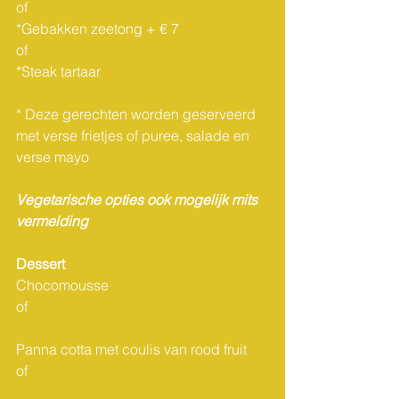
of                  			  
*Gebakken zeetong + € 7
of
*Steak tartaar
* Deze gerechten worden geserveerd 
met verse frietjes of puree, salade en 
verse mayo
Vegetarische opties ook mogelijk mits 
vermelding
Dessert
Chocomousse 
of							
Panna cotta met coulis van rood fruit
of							