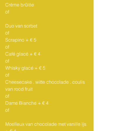
Crème brûlée 		
of							
Duo van sorbet 
of 
Scrapino + € 5
of		
Café glacé + € 4
of
Whisky glacé + € 5
of		
Cheesecake . witte chocolade . coulis 
van rood fruit 
of				  
Dame Blanche + € 4
of							
Moelleux van chocolade met vanille ijs 