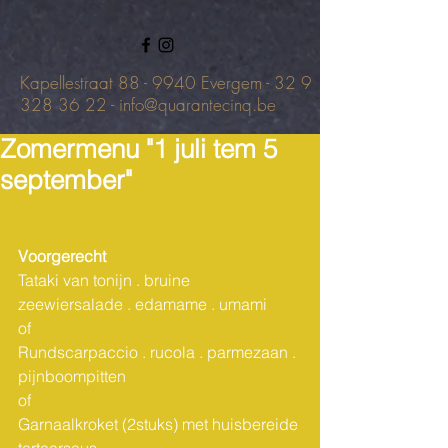
Kapellestraat 88 - 9940 Evergem -
32 9
328 36 22
-
info@quarantecinq.be
Zomermenu "1 juli tem 5
september"
Voorgerecht 
Tataki van tonijn . bruine 
zeewiersalade . edamame . umami
of                                          		      
Rundscarpaccio . rucola . parmezaan . 
pijnboompitten
of	      
Garnaalkroket (2stuks) met huisbereide 